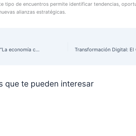
te tipo de encuentros permite identificar tendencias, opor
nuevas alianzas estratégicas.
Damián Di Pace: “La economía crece, pero el consumo y las PyMEs siguen atrapados en una lógica defensiva”
s que te pueden interesar