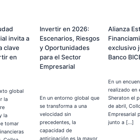
iudad
Invertir en 2026:
Alianza Es
al invita a
Escenarios, Riesgos
Financiam
a clave
y Oportunidades
exclusivo j
tir en
para el Sector
Banco BIC
Empresarial
Eventos
tacadas
Collca
,
destacadas
,
En un encuen
Eventos
,
Inversiones
realizado en 
xto global
En un entorno global que
Sheraton el 
r la
se transforma a una
de abril, Col
re
velocidad sin
Empresarial p
 la
precedentes, la
junto a […]
de tomar
capacidad de
financieras
anticipación es la mayor
, Collca