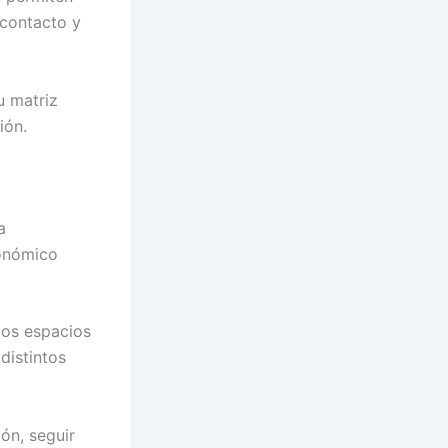
 contacto y
u matriz
ión.
a
conómico
tos espacios
distintos
ón, seguir