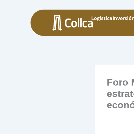
Logistica
Inversió
Foro 
estra
econó
By
desarrollo