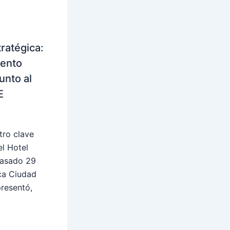
tratégica:
iento
unto al
E
tro clave
el Hotel
pasado 29
lca Ciudad
resentó,