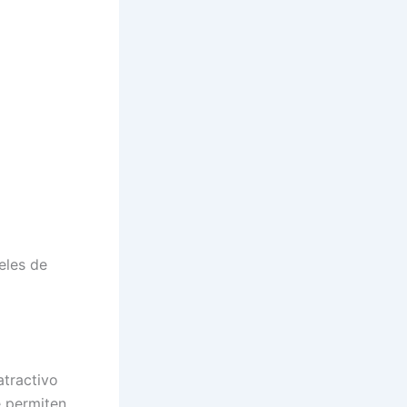
eles de
tractivo
e permiten