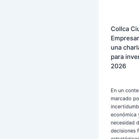
Collca C
Empresari
una charl
para inver
2026
Eventos
,
des
En un conte
marcado po
incertidumb
económica y
necesidad 
decisiones 
estratégicas