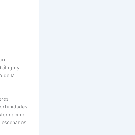
 un
diálogo y
o de la
eres
oportunidades
nsformación
r escenarios